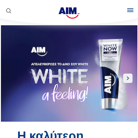
Προϊόντα
Στοματική φροντίδα
Κοινωνική Αποστολή
AIM Complete 8 Actions
Super Mario
White Now
Η καλύτερη