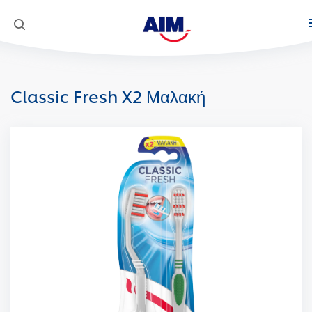
Προϊόντα
Classic Fresh X2 Μαλακή
Στοματική φροντίδα
Κοινωνική Αποστολή
AIM Complete 8 Actions
Super Mario
White Now