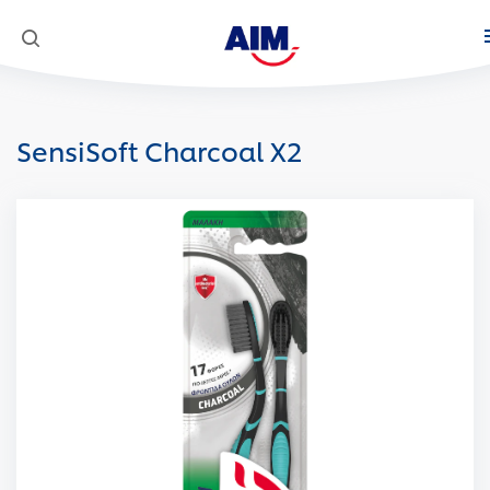
Προϊόντα
SensiSoft Charcoal X2
Στοματική φροντίδα
Κοινωνική Αποστολή
AIM Complete 8 Actions
Super Mario
White Now