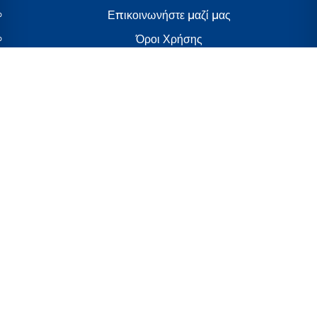
Επικοινωνήστε μαζί μας
Όροι Χρήσης
Προσβασιμότητα
Newsletter
Γνωστοποίηση για τη χρήση cookies
ΓΝΩΣΤΟΠΟΙΗΣΗ ΓΙΑ ΤΗΝ ΠΡΟΣΤΑΣΙΑ ΤΗΣ ΙΔΙΩΤΙΚΗΣ
ΖΩΗΣ
Your Privacy Rights
Ελλάδα