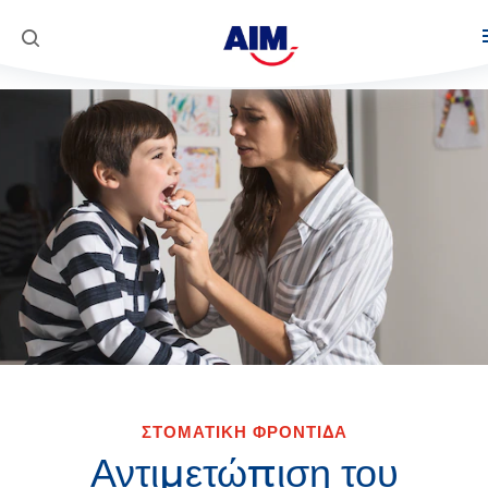
Προϊόντα
Στοματική φροντίδα
Κοινωνική Αποστολή
AIM Complete 8 Actions
Super Mario
White Now
ΣΤΟΜΑΤΙΚΗ ΦΡΟΝΤΙΔΑ
Αντιμετώπιση του